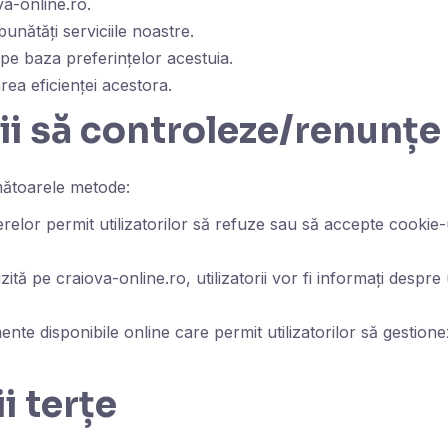
va-online.ro.
unătăți serviciile noastre.
 pe baza preferințelor acestuia.
ea eficienței acestora.
ii să controleze/renunțe
rmătoarele metode:
relor permit utilizatorilor să refuze sau să accepte cookie-
izită pe craiova-online.ro, utilizatorii vor fi informați despr
ente disponibile online care permit utilizatorilor să gestion
i terțe