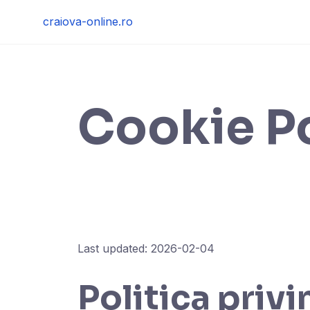
Skip
craiova-online.ro
to
content
Cookie P
Last updated: 2026-02-04
Politica priv