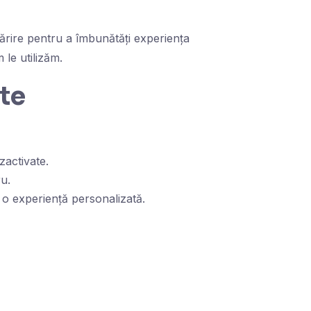
mărire pentru a îmbunătăți experiența
 le utilizăm.
ate
zactivate.
ru.
re o experiență personalizată.