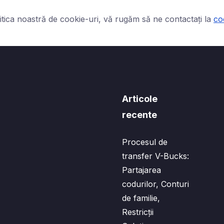
litica noastră de cookie-uri, vă rugăm să ne contactați la
co
Articole
recente
Procesul de
transfer V-Bucks:
Partajarea
codurilor, Conturi
de familie,
Restricții