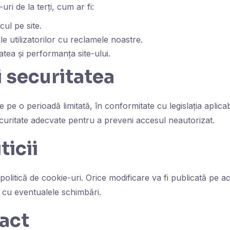
uri de la terți, cum ar fi:
cul pe site.
le utilizatorilor cu reclamele noastre.
tea și performanța site-ului.
i securitatea
e pe o perioadă limitată, în conformitate cu legislația aplic
ecuritate adecvate pentru a preveni accesul neautorizat.
ticii
itică de cookie-uri. Orice modificare va fi publicată pe acea
nt cu eventualele schimbări.
tact