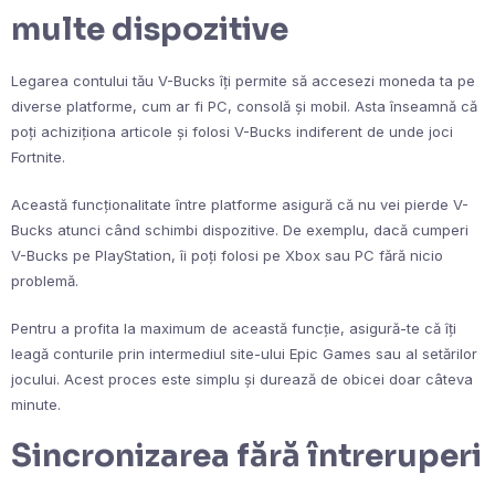
multe dispozitive
Legarea contului tău V-Bucks îți permite să accesezi moneda ta pe
diverse platforme, cum ar fi PC, consolă și mobil. Asta înseamnă că
poți achiziționa articole și folosi V-Bucks indiferent de unde joci
Fortnite.
Această funcționalitate între platforme asigură că nu vei pierde V-
Bucks atunci când schimbi dispozitive. De exemplu, dacă cumperi
V-Bucks pe PlayStation, îi poți folosi pe Xbox sau PC fără nicio
problemă.
Pentru a profita la maximum de această funcție, asigură-te că îți
leagă conturile prin intermediul site-ului Epic Games sau al setărilor
jocului. Acest proces este simplu și durează de obicei doar câteva
minute.
Sincronizarea fără întreruperi