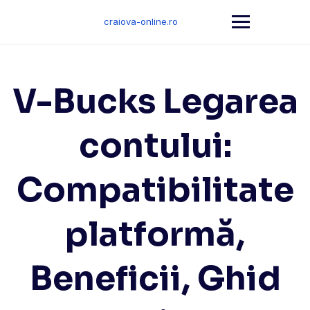
Skip
to
craiova-online.ro
content
V-Bucks Legarea
contului:
Compatibilitate
platformă,
Beneficii, Ghid