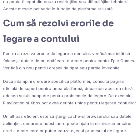
nu poate fi legat din cauza restricțiilor sau dificultăților tehnice.
Aceste mesaje pot varia în funcție de platforma utilizată.
Cum să rezolvi erorile de
legare a contului
Pentru a rezolva erorile de legare a contului, verifică mai întâi că
folosești datele de autentificare corecte pentru contul Epic Games.
Verifică din nou pentru greșeli de tipar sau parole învechite.
Dacă întâmpini o eroare specifică platformei, consultă pagina
oficială de suport pentru acea platformă, deoarece acestea oferă
adesea soluții adaptate pentru problemele de legare. De exemplu,
PlayStation și Xbox pot avea cerințe unice pentru legarea conturilor.
Un alt pas eficient este să ștergi cache-ul browserului sau datele
aplicației, deoarece acest lucru poate ajuta la eliminarea oricăror
erori stocate care ar putea cauza eșecul procesului de legare.