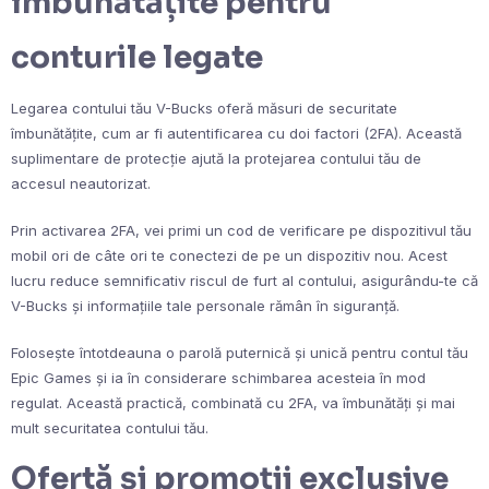
îmbunătățite pentru
conturile legate
Legarea contului tău V-Bucks oferă măsuri de securitate
îmbunătățite, cum ar fi autentificarea cu doi factori (2FA). Această
suplimentare de protecție ajută la protejarea contului tău de
accesul neautorizat.
Prin activarea 2FA, vei primi un cod de verificare pe dispozitivul tău
mobil ori de câte ori te conectezi de pe un dispozitiv nou. Acest
lucru reduce semnificativ riscul de furt al contului, asigurându-te că
V-Bucks și informațiile tale personale rămân în siguranță.
Folosește întotdeauna o parolă puternică și unică pentru contul tău
Epic Games și ia în considerare schimbarea acesteia în mod
regulat. Această practică, combinată cu 2FA, va îmbunătăți și mai
mult securitatea contului tău.
Ofertă și promoții exclusive