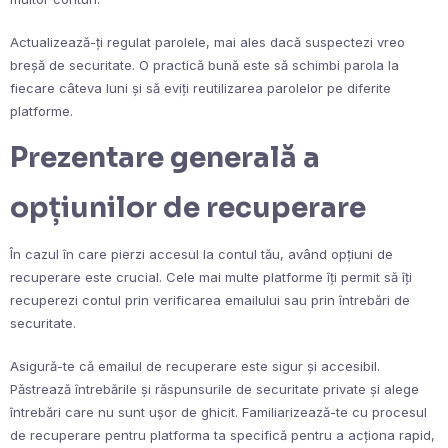
Actualizează-ți regulat parolele, mai ales dacă suspectezi vreo
breșă de securitate. O practică bună este să schimbi parola la
fiecare câteva luni și să eviți reutilizarea parolelor pe diferite
platforme.
Prezentare generală a
opțiunilor de recuperare
În cazul în care pierzi accesul la contul tău, având opțiuni de
recuperare este crucial. Cele mai multe platforme îți permit să îți
recuperezi contul prin verificarea emailului sau prin întrebări de
securitate.
Asigură-te că emailul de recuperare este sigur și accesibil.
Păstrează întrebările și răspunsurile de securitate private și alege
întrebări care nu sunt ușor de ghicit. Familiarizează-te cu procesul
de recuperare pentru platforma ta specifică pentru a acționa rapid,