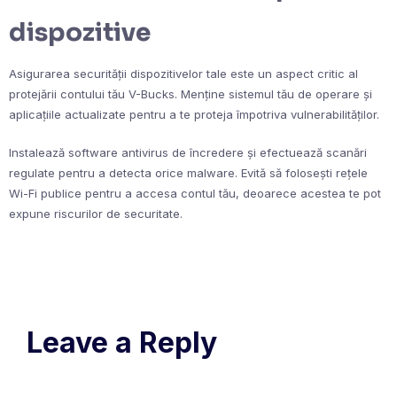
dispozitive
Asigurarea securității dispozitivelor tale este un aspect critic al
protejării contului tău V-Bucks. Menține sistemul tău de operare și
aplicațiile actualizate pentru a te proteja împotriva vulnerabilităților.
Instalează software antivirus de încredere și efectuează scanări
regulate pentru a detecta orice malware. Evită să folosești rețele
Wi-Fi publice pentru a accesa contul tău, deoarece acestea te pot
expune riscurilor de securitate.
Leave a Reply