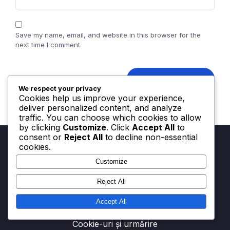
Save my name, email, and website in this browser for the
next time I comment.
We respect your privacy
Cookies help us improve your experience,
deliver personalized content, and analyze
traffic. You can choose which cookies to allow
by clicking
Customize
. Click
Accept All
to
consent or
Reject All
to decline non-essential
cookies.
Customize
Informații legale
Reject All
Accept All
Ia legătura cu noi
Cookie-uri și urmărire