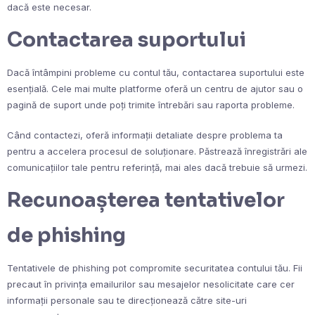
dacă este necesar.
Contactarea suportului
Dacă întâmpini probleme cu contul tău, contactarea suportului este
esențială. Cele mai multe platforme oferă un centru de ajutor sau o
pagină de suport unde poți trimite întrebări sau raporta probleme.
Când contactezi, oferă informații detaliate despre problema ta
pentru a accelera procesul de soluționare. Păstrează înregistrări ale
comunicațiilor tale pentru referință, mai ales dacă trebuie să urmezi.
Recunoașterea tentativelor
de phishing
Tentativele de phishing pot compromite securitatea contului tău. Fii
precaut în privința emailurilor sau mesajelor nesolicitate care cer
informații personale sau te direcționează către site-uri