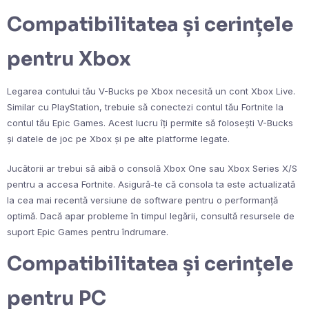
Compatibilitatea și cerințele
pentru Xbox
Legarea contului tău V-Bucks pe Xbox necesită un cont Xbox Live.
Similar cu PlayStation, trebuie să conectezi contul tău Fortnite la
contul tău Epic Games. Acest lucru îți permite să folosești V-Bucks
și datele de joc pe Xbox și pe alte platforme legate.
Jucătorii ar trebui să aibă o consolă Xbox One sau Xbox Series X/S
pentru a accesa Fortnite. Asigură-te că consola ta este actualizată
la cea mai recentă versiune de software pentru o performanță
optimă. Dacă apar probleme în timpul legării, consultă resursele de
suport Epic Games pentru îndrumare.
Compatibilitatea și cerințele
pentru PC