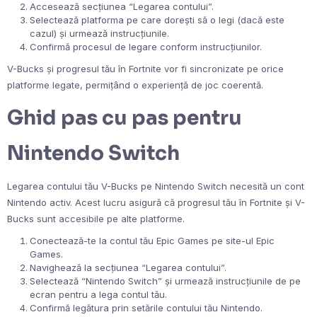
Accesează secțiunea “Legarea contului”.
Selectează platforma pe care dorești să o legi (dacă este
cazul) și urmează instrucțiunile.
Confirmă procesul de legare conform instrucțiunilor.
V-Bucks și progresul tău în Fortnite vor fi sincronizate pe orice
platforme legate, permițând o experiență de joc coerentă.
Ghid pas cu pas pentru
Nintendo Switch
Legarea contului tău V-Bucks pe Nintendo Switch necesită un cont
Nintendo activ. Acest lucru asigură că progresul tău în Fortnite și V-
Bucks sunt accesibile pe alte platforme.
Conectează-te la contul tău Epic Games pe site-ul Epic
Games.
Navighează la secțiunea “Legarea contului”.
Selectează “Nintendo Switch” și urmează instrucțiunile de pe
ecran pentru a lega contul tău.
Confirmă legătura prin setările contului tău Nintendo.