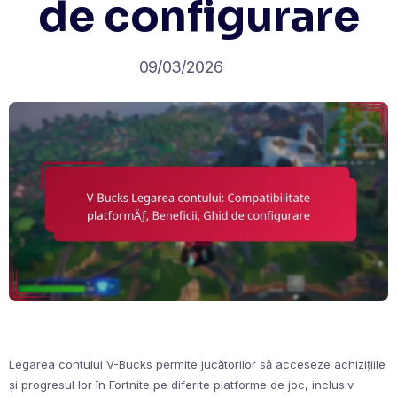
de configurare
09/03/2026
Legarea contului V-Bucks permite jucătorilor să acceseze achizițiile
și progresul lor în Fortnite pe diferite platforme de joc, inclusiv