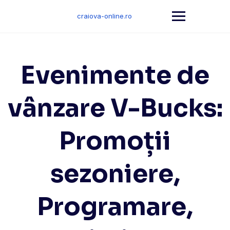
Skip
to
craiova-online.ro
content
Evenimente de
vânzare V-Bucks:
Promoții
sezoniere,
Programare,