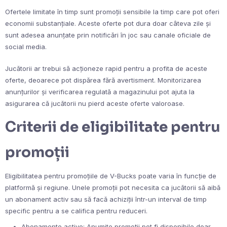
Ofertele limitate în timp sunt promoții sensibile la timp care pot oferi
economii substanțiale. Aceste oferte pot dura doar câteva zile și
sunt adesea anunțate prin notificări în joc sau canale oficiale de
social media.
Jucătorii ar trebui să acționeze rapid pentru a profita de aceste
oferte, deoarece pot dispărea fără avertisment. Monitorizarea
anunțurilor și verificarea regulată a magazinului pot ajuta la
asigurarea că jucătorii nu pierd aceste oferte valoroase.
Criterii de eligibilitate pentru
promoții
Eligibilitatea pentru promoțiile de V-Bucks poate varia în funcție de
platformă și regiune. Unele promoții pot necesita ca jucătorii să aibă
un abonament activ sau să facă achiziții într-un interval de timp
specific pentru a se califica pentru reduceri.
Abonamente active: Anumite promoții pot fi disponibile doar