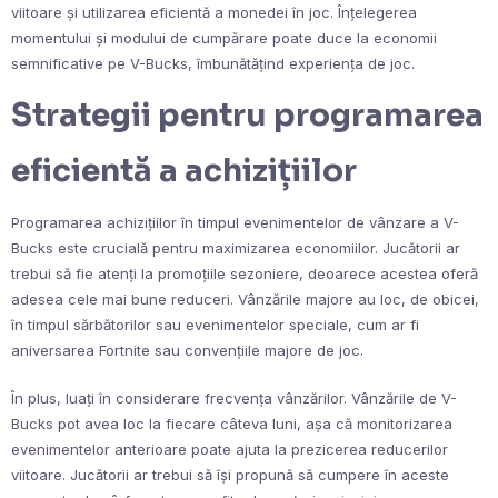
viitoare și utilizarea eficientă a monedei în joc. Înțelegerea
momentului și modului de cumpărare poate duce la economii
semnificative pe V-Bucks, îmbunătățind experiența de joc.
Strategii pentru programarea
eficientă a achizițiilor
Programarea achizițiilor în timpul evenimentelor de vânzare a V-
Bucks este crucială pentru maximizarea economiilor. Jucătorii ar
trebui să fie atenți la promoțiile sezoniere, deoarece acestea oferă
adesea cele mai bune reduceri. Vânzările majore au loc, de obicei,
în timpul sărbătorilor sau evenimentelor speciale, cum ar fi
aniversarea Fortnite sau convențiile majore de joc.
În plus, luați în considerare frecvența vânzărilor. Vânzările de V-
Bucks pot avea loc la fiecare câteva luni, așa că monitorizarea
evenimentelor anterioare poate ajuta la prezicerea reducerilor
viitoare. Jucătorii ar trebui să își propună să cumpere în aceste