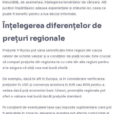
îmbunătăți, de asemenea, înțelegerea tendințelor de vânzare. Alți
jucători împărtășesc adesea experiențele și sfaturile lor, ceea ce
poate fi benefic pentru a lua decizii informate.
Înțelegerea diferențelor de
prețuri regionale
Prețurile V-Bucks pot varia semnificativ între regiuni din cauza
ratelor de schimb valutar și a condițiilor de piață locale. Este crucial
să compari prețurile din regiunea ta cu cele din alte regiuni pentru
a te asigura că obții cea mai bună ofertă.
De exemplu, dacă te afli în Europa, ia în considerare verificarea
prețurilor în USD și conversia acestora în EUR sau BGN pentru a
vedea dacă poți economisi bani. Uneori, promoțiile regionale pot
oferi o valoare mai bună decât prețurile standard.
Fii conștient de eventualele taxe sau impozite suplimentare care pot
fi aplicabile în zona ta, deoarece acestea pot afecta costul total al