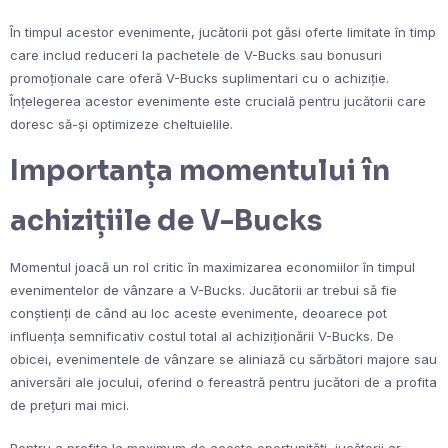
În timpul acestor evenimente, jucătorii pot găsi oferte limitate în timp
care includ reduceri la pachetele de V-Bucks sau bonusuri
promoționale care oferă V-Bucks suplimentari cu o achiziție.
Înțelegerea acestor evenimente este crucială pentru jucătorii care
doresc să-și optimizeze cheltuielile.
Importanța momentului în
achizițiile de V-Bucks
Momentul joacă un rol critic în maximizarea economiilor în timpul
evenimentelor de vânzare a V-Bucks. Jucătorii ar trebui să fie
conștienți de când au loc aceste evenimente, deoarece pot
influența semnificativ costul total al achiziționării V-Bucks. De
obicei, evenimentele de vânzare se aliniază cu sărbători majore sau
aniversări ale jocului, oferind o fereastră pentru jucători de a profita
de prețuri mai mici.
Pentru a profita la maximum de aceste oportunități, jucătorii ar