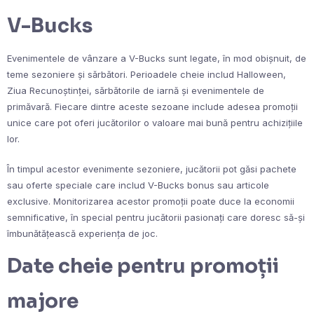
V-Bucks
Evenimentele de vânzare a V-Bucks sunt legate, în mod obișnuit, de
teme sezoniere și sărbători. Perioadele cheie includ Halloween,
Ziua Recunoștinței, sărbătorile de iarnă și evenimentele de
primăvară. Fiecare dintre aceste sezoane include adesea promoții
unice care pot oferi jucătorilor o valoare mai bună pentru achizițiile
lor.
În timpul acestor evenimente sezoniere, jucătorii pot găsi pachete
sau oferte speciale care includ V-Bucks bonus sau articole
exclusive. Monitorizarea acestor promoții poate duce la economii
semnificative, în special pentru jucătorii pasionați care doresc să-și
îmbunătățească experiența de joc.
Date cheie pentru promoții
majore